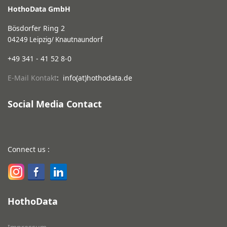
HothoData GmbH
Bösdorfer Ring 2
04249 Leipzig/ Knautnaundorf
+49 341 - 41 52 8-0
E-Mail Kontakt
: info(at)hothodata.de
Social Media Contact
Connect us :
HothoData